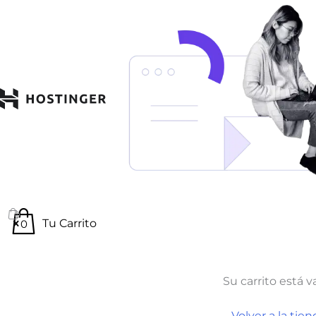
0
Tu Carrito
0
Su carrito está v
Volver a la tie